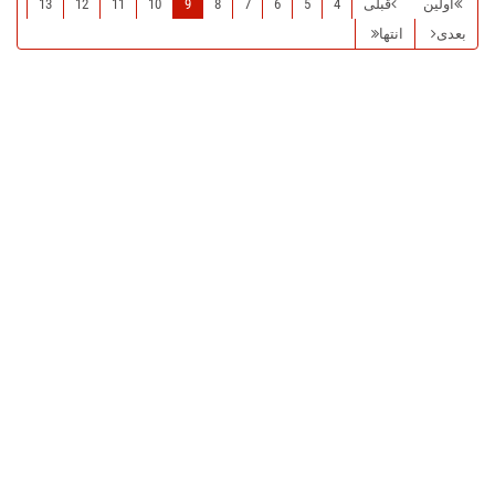
اولین
قبلی
4
5
6
7
8
9
10
11
12
13
بعدی
انتها