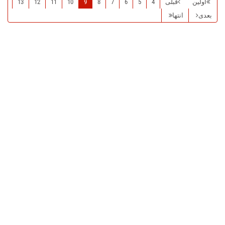
اولین
قبلی
4
5
6
7
8
9
10
11
12
13
بعدی
انتها