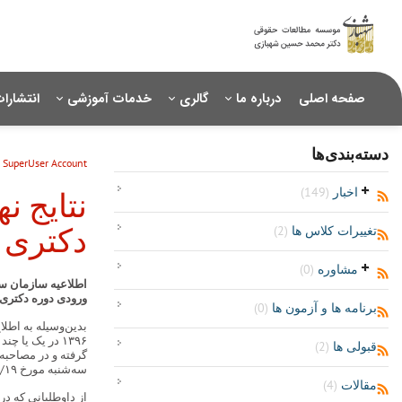
صفحه اصلی
درباره ما
گالری
خدمات آموزشی
انتشارا
دسته‌بندی‌ها
SuperUser Account
اخبار
(149)
نتایج ن
تغییرات کلاس ها
(2)
دکتری سال ۹۶ در ۱۹ 
مشاوره
(0)
اطلاعیه سازمان س
ورودی دوره دکتری «Ph.D» نیمه متمرکز سال 
برنامه ها و آزمون ها
(0)
۱۳۹۶ در یک یا
قبولی ها
(2)
گرفته و در مصاحبه
سه‌شنبه مورخ ۹۶/۱۰/۱۹ از طریق پایگاه اطلاع‌رسانی این سازمان به نشانی:
مقالات
(4)
از داوطلبانی که د